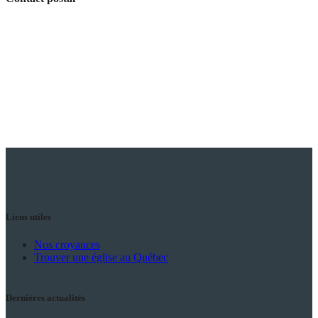
Église Adventiste du Septième Jour –
Fédération du Québec
940 Chemin de Chambly, Longueuil QC J4H
3M3, CANADA
Liens utiles
Nos croyances
Trouver une église au Québec
Dernières actualités