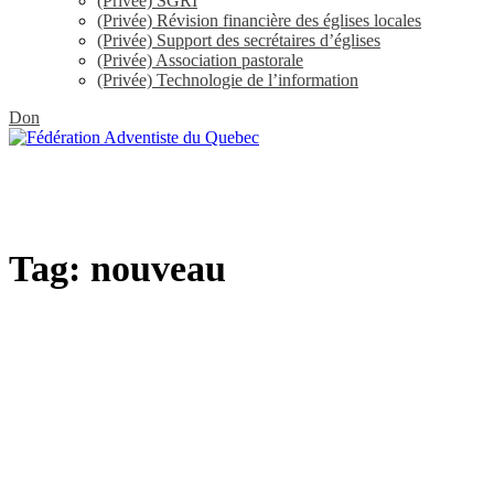
(Privée) SGRI
(Privée) Révision financière des églises locales
(Privée) Support des secrétaires d’églises
(Privée) Association pastorale
(Privée) Technologie de l’information
Don
Tag: nouveau