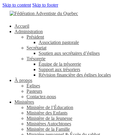
Skip to content
Skip to footer
Accueil
Administration
Président
Association pastorale
Secrétariat
Soutien aux secrétaires d’églises
Trésorerie
Équipe de la trésorerie
Support aux trésoriers
Révision financière des églises locales
À propos
Églises
Pasteurs
Contactez-nous
Ministères
Ministère de l’Éducation
Ministère des Enfants
Ministère de la Jeunesse
Ministères Autochtones
Ministère de la Famille
Ministère personnel & École du sabbat