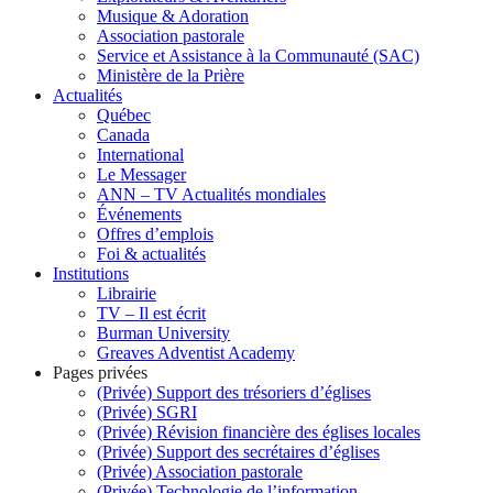
Musique & Adoration
Association pastorale
Service et Assistance à la Communauté (SAC)
Ministère de la Prière
Actualités
Québec
Canada
International
Le Messager
ANN – TV Actualités mondiales
Événements
Offres d’emplois
Foi & actualités
Institutions
Librairie
TV – Il est écrit
Burman University
Greaves Adventist Academy
Pages privées
(Privée) Support des trésoriers d’églises
(Privée) SGRI
(Privée) Révision financière des églises locales
(Privée) Support des secrétaires d’églises
(Privée) Association pastorale
(Privée) Technologie de l’information